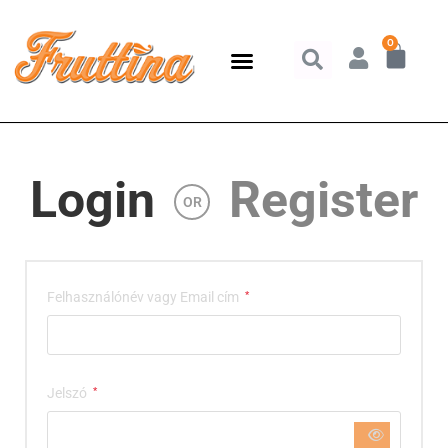
0
Login
Register
OR
Felhasználónév vagy Email cím
*
Jelszó
*