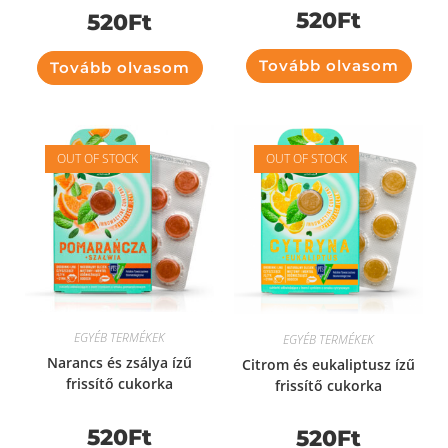
520
Ft
520
Ft
Tovább olvasom
Tovább olvasom
OUT OF STOCK
OUT OF STOCK
EGYÉB TERMÉKEK
EGYÉB TERMÉKEK
Narancs és zsálya ízű
Citrom és eukaliptusz ízű
frissítő cukorka
frissítő cukorka
520
Ft
520
Ft