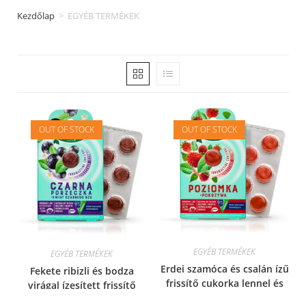
Kezdőlap
>
EGYÉB TERMÉKEK
OUT OF STOCK
OUT OF STOCK
EGYÉB TERMÉKEK
EGYÉB TERMÉKEK
Erdei szamóca és csalán ízű
Fekete ribizli és bodza
frissítő cukorka lennel és
virágal ízesített frissítő
cinkkel
cukorka