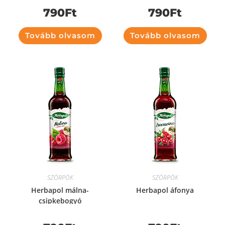
790
Ft
790
Ft
Tovább olvasom
Tovább olvasom
SZÖRPÖK
SZÖRPÖK
Herbapol málna-
Herbapol áfonya
csipkebogyó