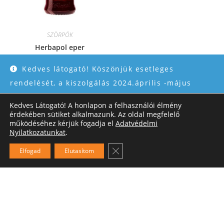
SZÖRPÖK
Herbapol eper
Kedves látogató! Köszönjük esetleges
790
Ft
rendelését, a kiszolgálás 2024.április -május
06.közt kissé lassúbb lesz,és torlódhat de
Kedves Látogató! A honlapon a felhasználói élmény
Kosárba teszem
rendelésüket folyamatosan feldolgozzuk, és amint
érdekében sütiket alkalmazunk. Az oldal megfelelő
működéséhez kérjük fogadja el
Adatvédelmi
kollegák visszatértek szállítjuk! Köszönjük
Nyilatkozatunkat
.
türelmét!
Close GDPR Cookie Banner
Elfogad
Elutasítom
Bezárás
ÁSZF
Adatkezelési tájékoztató
Szállítás
Fizetési lehetőségek