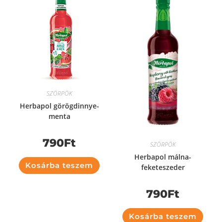
SZÖRPÖK
Herbapol görögdinnye-
menta
790
Ft
SZÖRPÖK
Herbapol málna-
Kosárba teszem
feketeszeder
790
Ft
Kosárba teszem