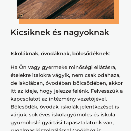
Kicsiknek és nagyoknak
Iskoláknak, óvodáknak, bölcsődéknek
:
Ha Ön vagy gyermeke minőségi ellátásra,
ételekre italokra vágyik, nem csak odahaza,
de iskolában, óvodában bölcsödében, akkor
itt az ideje, hogy jelezze felénk. Felvesszük a
kapcsolatot az intézmény vezetőjével.
Bölcsődék, óvodák, iskolák jelentkezését is
várjuk, sok éves iskolagyümölcs és iskola
gyümölcslé gyártási tapasztalatunk van,
rugalmas kiszolgálással Önökhöz is