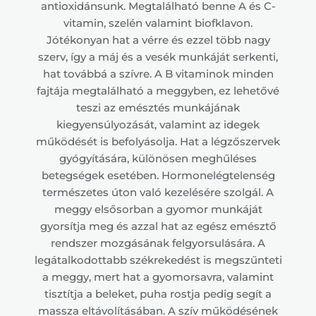
antioxidánsunk. Megtalálható benne A és C-
vitamin, szelén valamint biofklavon.
Jótékonyan hat a vérre és ezzel több nagy
szerv, így a máj és a vesék munkáját serkenti,
hat továbbá a szívre. A B vitaminok minden
fajtája megtalálható a meggyben, ez lehetővé
teszi az emésztés munkájának
kiegyensúlyozását, valamint az idegek
működését is befolyásolja. Hat a légzőszervek
gyógyítására, különösen meghűléses
betegségek esetében. Hormonelégtelenség
természetes úton való kezelésére szolgál. A
meggy elsősorban a gyomor munkáját
gyorsítja meg és azzal hat az egész emésztő
rendszer mozgásának felgyorsulására. A
legátalkodottabb székrekedést is megszűnteti
a meggy, mert hat a gyomorsavra, valamint
tisztítja a beleket, puha rostja pedig segít a
massza eltávolításában. A szív működésének