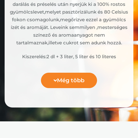
darálás és préselés után nyerjük ki a 100% rostos
gyümölcslevet,melyet pasztörizálunk és 80 Celsius
fokon csomagolunk,megőrizve ezzel a gyümölcs
ízét és aromáját. Leveink semmilyen ,mesterséges
színező és aromaanyagot nem
tartalmaznak,illetve cukrot sem adunk hozzá.
Kiszerelés:2 dl + 3 liter, 5 liter és 10 literes
Még több