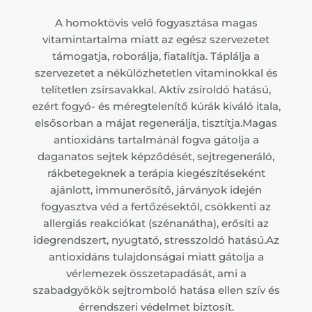
A homoktövis velő fogyasztása magas
vitamintartalma miatt az egész szervezetet
támogatja, roborálja, fiatalítja. Táplálja a
szervezetet a nékülözhetetlen vitaminokkal és
telítetlen zsírsavakkal. Aktív zsíroldó hatású,
ezért fogyó- és méregtelenítő kúrák kiváló itala,
elsősorban a májat regenerálja, tisztítja.Magas
antioxidáns tartalmánál fogva gátolja a
daganatos sejtek képződését, sejtregeneráló,
rákbetegeknek a terápia kiegészítéseként
ajánlott, immunerősítő, járványok idején
fogyasztva véd a fertőzésektől, csökkenti az
allergiás reakciókat (szénanátha), erősíti az
idegrendszert, nyugtató, stresszoldó hatású.Az
antioxidáns tulajdonságai miatt gátolja a
vérlemezek összetapadását, ami a
szabadgyökök sejtromboló hatása ellen szív és
érrendszeri védelmet biztosít.