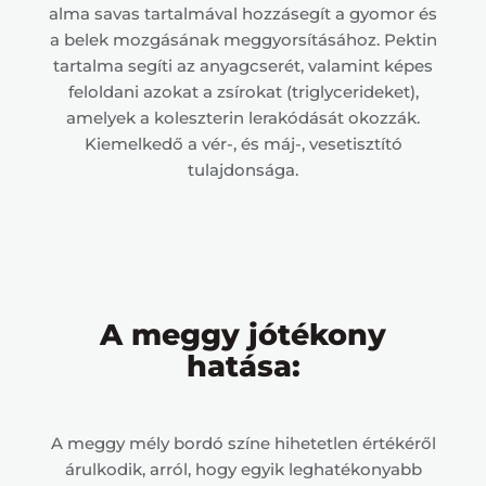
alma savas tartalmával hozzásegít a gyomor és
a belek mozgásának meggyorsításához. Pektin
tartalma segíti az anyagcserét, valamint képes
feloldani azokat a zsírokat (triglycerideket),
amelyek a koleszterin lerakódását okozzák.
Kiemelkedő a vér-, és máj-, vesetisztító
tulajdonsága.
A meggy jótékony
hatása:
A meggy mély bordó színe hihetetlen értékéről
árulkodik, arról, hogy egyik leghatékonyabb