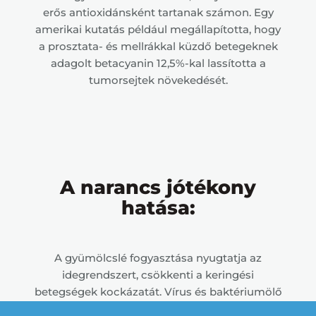
erős antioxidánsként tartanak számon. Egy
amerikai kutatás például megállapította, hogy
a prosztata- és mellrákkal küzdő betegeknek
adagolt betacyanin 12,5%-kal lassította a
tumorsejtek növekedését.
A narancs jótékony
hatása:
A gyümölcslé fogyasztása nyugtatja az
idegrendszert, csökkenti a keringési
betegségek kockázatát. Vírus és baktériumölő
hatása enyhíti az influenza tüneteit,