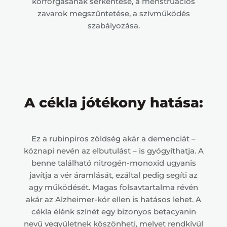
körforgásának serkentése, a menstruációs
zavarok megszűntetése, a szívműködés
szabályozása.
A cékla jótékony hatása:
Ez a rubinpiros zöldség akár a demenciát –
köznapi nevén az elbutulást – is gyógyíthatja. A
benne található nitrogén-monoxid ugyanis
javítja a vér áramlását, ezáltal pedig segíti az
agy működését. Magas folsavtartalma révén
akár az Alzheimer-kór ellen is hatásos lehet. A
cékla élénk színét egy bizonyos betacyanin
nevű vegyületnek köszönheti, melyet rendkívül