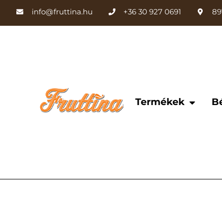
info@fruttina.hu
+36 30 927 0691
89
Termékek
B