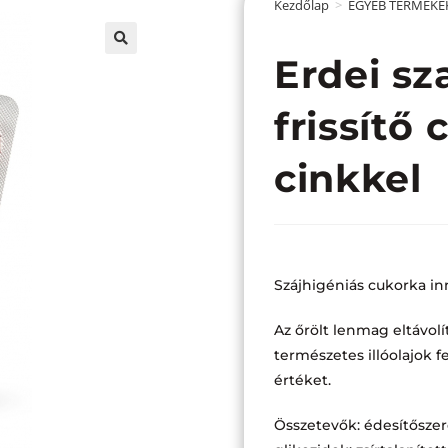
Kezdőlap
>
EGYÉB TERMÉKE
Erdei sz
frissítő
cinkkel
Szájhigéniás cukorka in
Az őrölt lenmag eltávolí
természetes illóolajok fe
értéket.
Összetevők: édesítőszerek