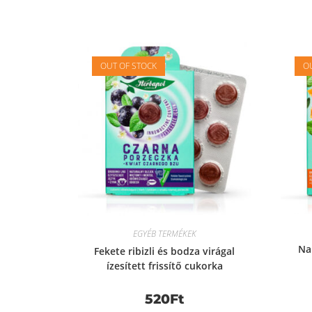
OUT OF STOCK
OU
EGYÉB TERMÉKEK
Nar
Fekete ribizli és bodza virágal
ízesített frissítő cukorka
520
Ft