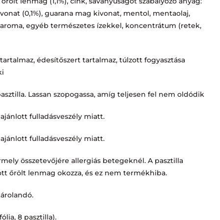
tt őrölt lenmag (1,1%), cink, savanyúságot szabályozó anyag:
ivonat (0,1%), guarana mag kivonat, mentol, mentaolaj,
 aroma, egyéb természetes ízekkel, koncentrátum (retek,
artalmaz, édesítőszert tartalmaz, túlzott fogyasztása
ki
 pasztilla. Lassan szopogassa, amíg teljesen fel nem oldódik
ánlott fulladásveszély miatt.
ánlott fulladásveszély miatt.
mely összetevőjére allergiás betegeknél. A pasztilla
ott őrölt lenmag okozza, és ez nem termékhiba.
tárolandó.
lia, 8 pasztilla).