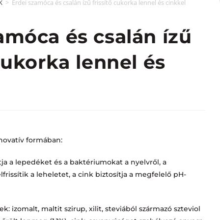
K
>
Erdei szamóca és csalán ízű frissítő cukorka lennel és cinkkel
amóca és csalán ízű
 cukorka lennel és
novatív formában:
tja a lepedéket és a baktériumokat a nyelvről, a
lfrissítik a leheletet, a cink biztosítja a megfelelő pH-
: izomalt, maltit szirup, xilit, steviából származó szteviol