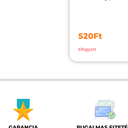
520
Ft
Elfogyott
GARANCIA
RUGALMAS FIZETÉ