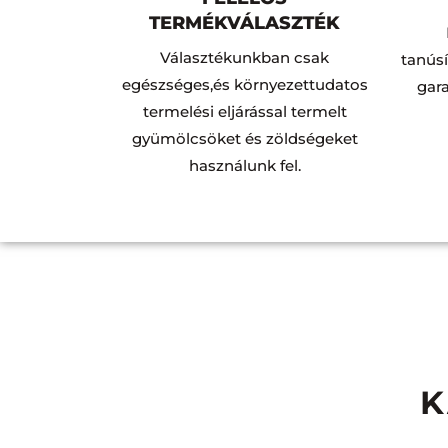
TERMÉKVÁLASZTÉK
Választékunkban csak
tanús
egészséges,és környezettudatos
gara
termelési eljárással termelt
gyümölcsöket és zöldségeket
használunk fel.
K