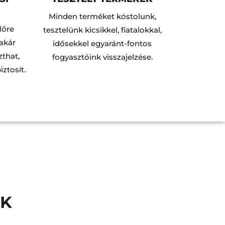
Minden terméket kóstolunk,
lőre
tesztelünk kicsikkel, fiatalokkal,
 akár
idősekkel egyaránt-fontos
zthat,
fogyasztóink visszajelzése.
ztosít.
EK