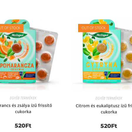
T OF STOCK
OUT OF STOCK
EGYÉB TERMÉKEK
EGYÉB TERMÉKEK
ancs és zsálya ízű frissítő
Citrom és eukaliptusz ízű fr
cukorka
cukorka
520
Ft
520
Ft