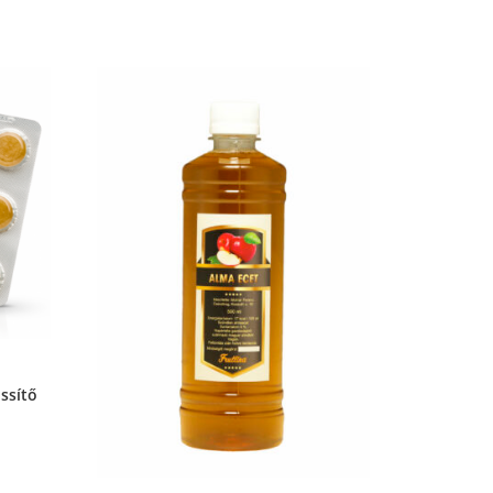
issítő