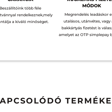
MÓDOK
Beszállítóink több féle
Megrendelés leadáskor e
ítvánnyal rendelkeznek,mely
utalásos, utánvétes, vagy
ntálja a kiváló minőséget.
bakkártyás fizetést is válas
amelyet az OTP simplepay bi
APCSOLÓDÓ TERMÉK