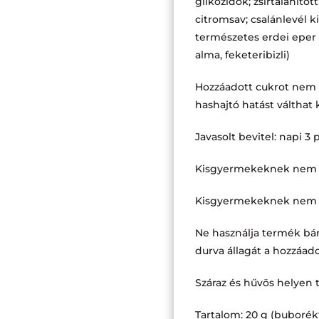
glikozidok; zsírtalaníto
citromsav; csalánlevél k
természetes erdei eper
alma, feketeribizli)
Hozzáadott cukrot nem t
hashajtó hatást válthat 
Javasolt bevitel: napi 3
Kisgyermekeknek nem aj
Kisgyermekeknek nem aj
Ne használja termék bár
durva állagát a hozzáad
Száraz és hűvös helyen 
Tartalom: 20 g (buborékfó