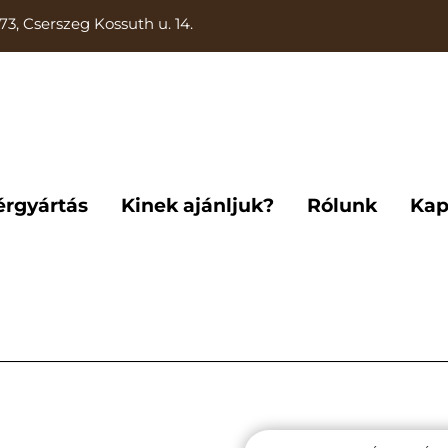
73, Cserszeg Kossuth u. 14.
érgyártás
Kinek ajánljuk?
Rólunk
Kap