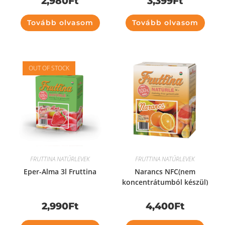
2,980
Ft
3,399
Ft
Tovább olvasom
Tovább olvasom
OUT OF STOCK
FRUTTINA NATÚRLEVEK
FRUTTINA NATÚRLEVEK
Eper-Alma 3l Fruttina
Narancs NFC(nem
koncentrátumból készül)
100%
2,990
Ft
4,400
Ft