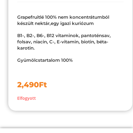
Grapefruitlé 100% nem koncentrátumból
készült nektár,egy igazi kuriózum
B1-, B2-, B6-, B12 vitaminok, pantoténsav,
folsav, niacin, C-, E-vitamin, biotin, béta-
karotin.
Gyümölcstartalom 100%
2,490
Ft
Elfogyott