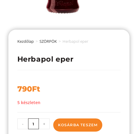
Kezdőlap
>
SZÖRPÖK
>
Herbapol eper
Herbapol eper
790
Ft
5 készleten
-
+
KOSÁRBA TESZEM