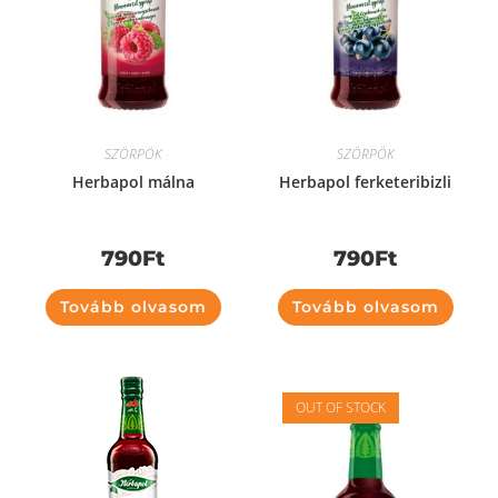
SZÖRPÖK
SZÖRPÖK
Herbapol málna
Herbapol ferketeribizli
790
Ft
790
Ft
Tovább olvasom
Tovább olvasom
OUT OF STOCK