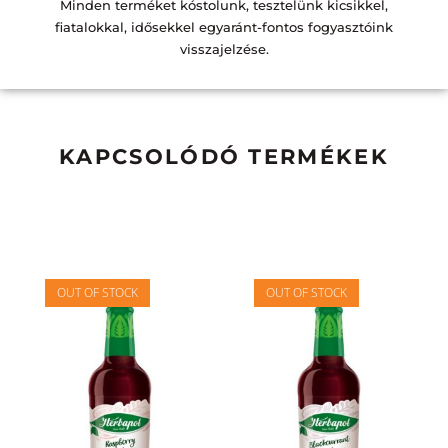
Minden terméket kóstolunk, tesztelünk kicsikkel,
fiatalokkal, idősekkel egyaránt-fontos fogyasztóink
visszajelzése.
KAPCSOLÓDÓ TERMÉKEK
OUT OF STOCK
OUT OF STOCK