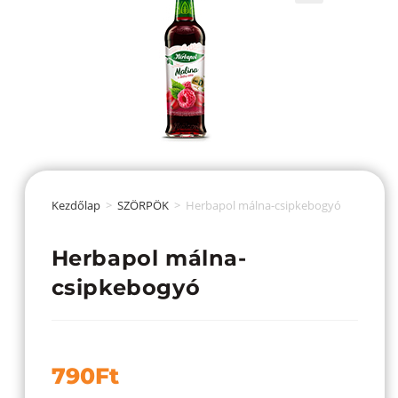
Kezdőlap
>
SZÖRPÖK
>
Herbapol málna-csipkebogyó
Herbapol málna-
csipkebogyó
790
Ft