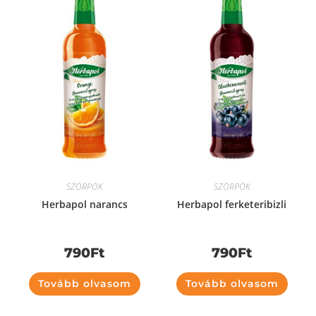
SZÖRPÖK
SZÖRPÖK
Herbapol narancs
Herbapol ferketeribizli
790
Ft
790
Ft
Tovább olvasom
Tovább olvasom