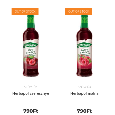
OUT OF STOCK
OUT OF STOCK
SZÖRPÖK
SZÖRPÖK
Herbapol cseresznye
Herbapol málna
790
Ft
790
Ft