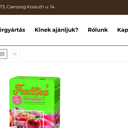
73, Cserszeg Kossuth u. 14.
érgyártás
Kinek ajánljuk?
Rólunk
Kap