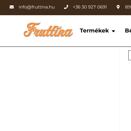
info@fruttina.hu
+36 30 927 0691
89
Termékek
B