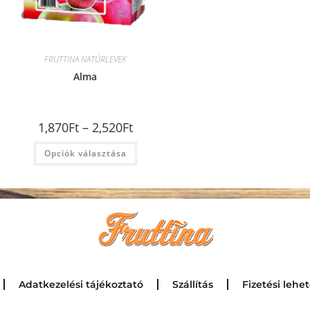
FRUTTINA NATÚRLEVEK
Alma
1,870
Ft
–
2,520
Ft
Opciók választása
Adatkezelési tájékoztató
Szállítás
Fizetési lehe