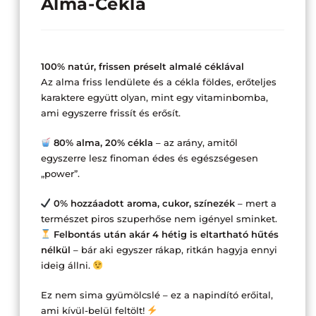
Alma-Cékla
100% natúr, frissen préselt almalé céklával
Az alma friss lendülete és a cékla földes, erőteljes
karaktere együtt olyan, mint egy vitaminbomba,
ami egyszerre frissít és erősít.
80% alma, 20% cékla
– az arány, amitől
egyszerre lesz finoman édes és egészségesen
„power”.
0% hozzáadott aroma, cukor, színezék
– mert a
természet piros szuperhőse nem igényel sminket.
Felbontás után akár 4 hétig is eltartható hűtés
nélkül
– bár aki egyszer rákap, ritkán hagyja ennyi
ideig állni.
Ez nem sima gyümölcslé – ez a napindító erőital,
ami kívül-belül feltölt!