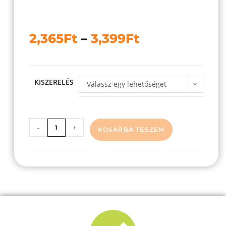
2,365
Ft
–
3,399
Ft
KISZERELÉS
Válassz egy lehetőséget
-
+
KOSÁRBA TESZEM