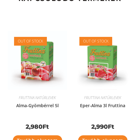
OUT OF STOCK
OUT OF STOCK
FRUTTINA NATÚRLEVEK
FRUTTINA NATÚRLEVEK
Alma-Gyömbérrel 5l
Eper-Alma 3l Fruttina
2,980
Ft
2,990
Ft