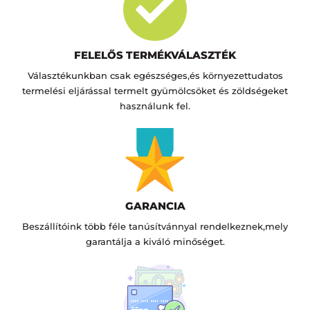
FELELŐS TERMÉKVÁLASZTÉK
Választékunkban csak egészséges,és környezettudatos
termelési eljárással termelt gyümölcsöket és zöldségeket
használunk fel.
GARANCIA
Beszállítóink több féle tanúsítvánnyal rendelkeznek,mely
garantálja a kiváló minőséget.