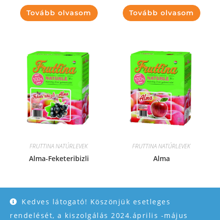
Tovább olvasom
Tovább olvasom
FRUTTINA NATÚRLEVEK
FRUTTINA NATÚRLEVEK
Alma-Feketeribizli
Alma
2,365
Ft
–
3,399
Ft
1,870
Ft
–
2,520
Ft
Kedves látogató! Köszönjük esetleges
Opciók választása
Opciók választása
rendelését, a kiszolgálás 2024.április -május