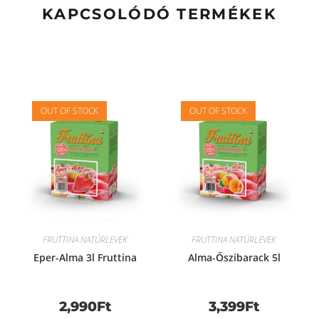
KAPCSOLÓDÓ TERMÉKEK
OUT OF STOCK
OUT OF STOCK
FRUTTINA NATÚRLEVEK
FRUTTINA NATÚRLEVEK
Eper-Alma 3l Fruttina
Alma-Őszibarack 5l
2,990
Ft
3,399
Ft