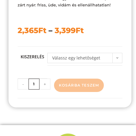
zárt nyár: friss, üde, vidám és ellenállhatatlan!
2,365
Ft
–
3,399
Ft
KISZERELÉS
Válassz egy lehetőséget
-
+
KOSÁRBA TESZEM