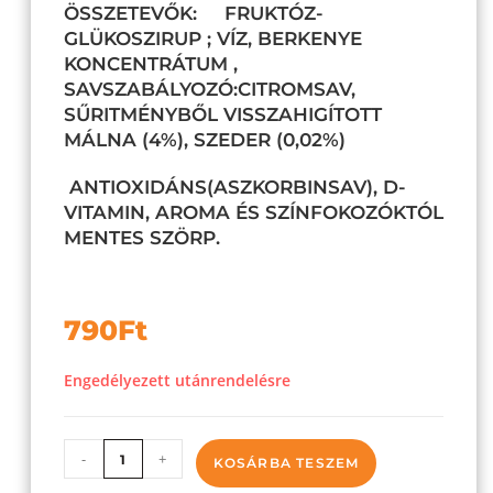
ÖSSZETEVŐK:
FRUKTÓZ-
GLÜKOSZIRUP ; VÍZ, BERKENYE
KONCENTRÁTUM ,
SAVSZABÁLYOZÓ:CITROMSAV,
SŰRITMÉNYBŐL VISSZAHIGÍTOTT
MÁLNA (4%), SZEDER (0,02%)
ANTIOXIDÁNS(ASZKORBINSAV), D-
VITAMIN, AROMA ÉS SZÍNFOKOZÓKTÓL
MENTES SZÖRP.
790
Ft
Engedélyezett utánrendelésre
-
+
KOSÁRBA TESZEM