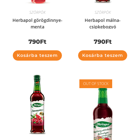
SZÖRPÖK
SZÖRPÖK
Herbapol görögdinnye-
Herbapol málna-
menta
csipkebogyó
790
Ft
790
Ft
Kosárba teszem
Kosárba teszem
OUT OF STOCK