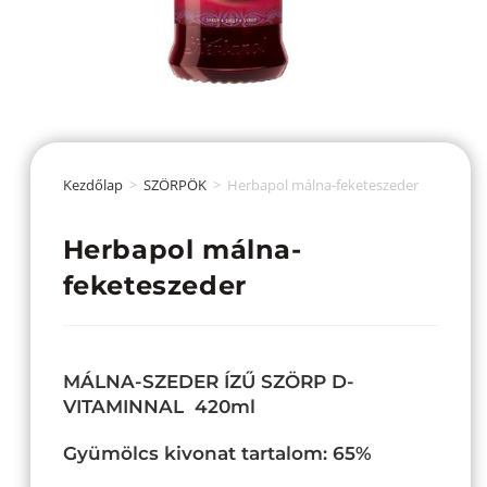
Kezdőlap
>
SZÖRPÖK
>
Herbapol málna-feketeszeder
Herbapol málna-
feketeszeder
MÁLNA-SZEDER ÍZŰ SZÖRP D-
VITAMINNAL 420ml
Gyümölcs kivonat tartalom: 65%