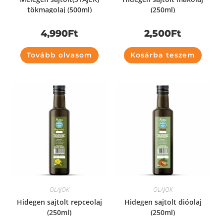
tökmagolaj (500ml)
(250ml)
4,990
Ft
2,500
Ft
Tovább olvasom
Kosárba teszem
OLAJOK
OLAJOK
Hidegen sajtolt repceolaj
Hidegen sajtolt dióolaj
(250ml)
(250ml)