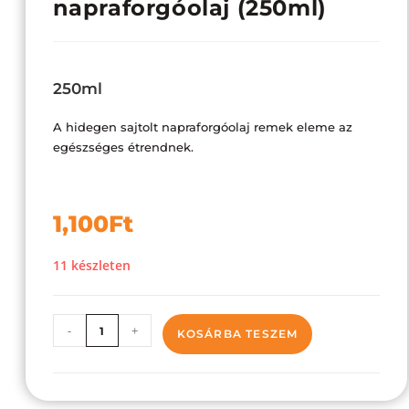
napraforgóolaj (250ml)
250ml
A hidegen sajtolt napraforgóolaj remek eleme az
egészséges étrendnek.
1,100
Ft
11 készleten
-
+
KOSÁRBA TESZEM