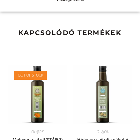
KAPCSOLÓDÓ TERMÉKEK
OUT OF STOCK
OLAJOK
OLAJOK
Melegen sajtolt(STÁJER)
Hidegen sajtolt mákolaj