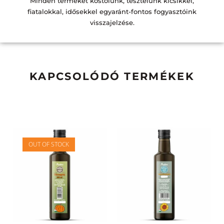
Minden terméket kóstolunk, tesztelünk kicsikkel,
fiatalokkal, idősekkel egyaránt-fontos fogyasztóink
visszajelzése.
KAPCSOLÓDÓ TERMÉKEK
OUT OF STOCK