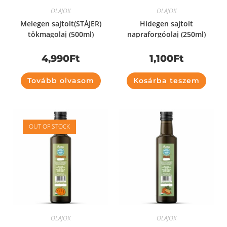
OLAJOK
OLAJOK
Melegen sajtolt(STÁJER)
Hidegen sajtolt
tökmagolaj (500ml)
napraforgóolaj (250ml)
4,990
Ft
1,100
Ft
Tovább olvasom
Kosárba teszem
OUT OF STOCK
OLAJOK
OLAJOK