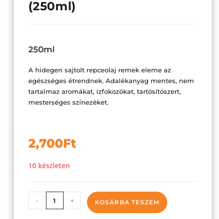
(250ml)
250ml
A hidegen sajtolt repceolaj remek eleme az
egészséges étrendnek. Adalékanyag mentes, nem
tartalmaz aromákat, ízfokozókat, tartósítószert,
mesterséges színezéket.
2,700
Ft
10 készleten
-
+
KOSÁRBA TESZEM