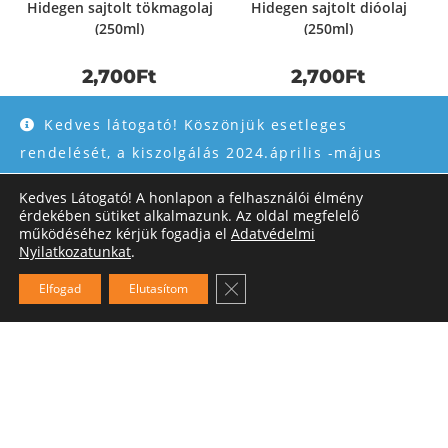
Hidegen sajtolt tökmagolaj
Hidegen sajtolt dióolaj
(250ml)
(250ml)
2,700
Ft
2,700
Ft
Tovább olvasom
Kosárba teszem
Kedves látogató! Köszönjük esetleges
rendelését, a kiszolgálás 2024.április -május
06.közt kissé lassúbb lesz,és torlódhat de
Kedves Látogató! A honlapon a felhasználói élmény
rendelésüket folyamatosan feldolgozzuk, és amint
érdekében sütiket alkalmazunk. Az oldal megfelelő
működéséhez kérjük fogadja el
Adatvédelmi
kollegák visszatértek szállítjuk! Köszönjük
Nyilatkozatunkat
.
türelmét!
Close GDPR Cookie Banner
Elfogad
Elutasítom
Bezárás
ÁSZF
Adatkezelési tájékoztató
Szállítás
Fizetési lehetőségek