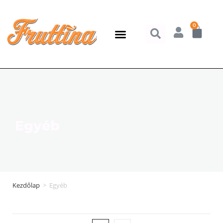
0
Egyéb
Kezdőlap
>
Egyéb