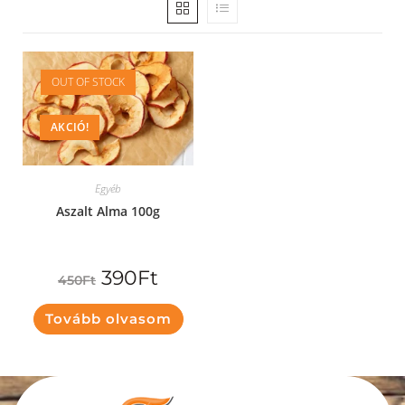
OUT OF STOCK
AKCIÓ!
Egyéb
Aszalt Alma 100g
390
Ft
450
Ft
Tovább olvasom